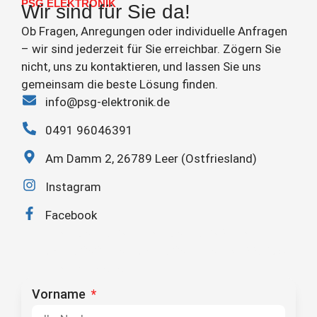
PSG ELEKTRONIK
Wir sind für Sie da!
Ob Fragen, Anregungen oder individuelle Anfragen
– wir sind jederzeit für Sie erreichbar. Zögern Sie
nicht, uns zu kontaktieren, und lassen Sie uns
gemeinsam die beste Lösung finden.
info@psg-elektronik.de
0491 96046391
Am Damm 2, 26789 Leer (Ostfriesland)
Instagram
Facebook
0491-69046391 0491-69046392 0491-
69046393 0491-69046394 0491-91226265
0491-91226264
Vorname