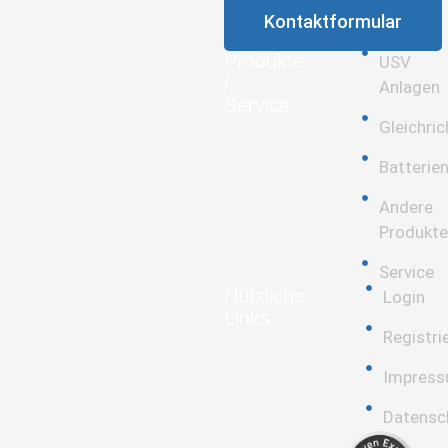
Kontaktformular
Produkte
USV
/
Anlagen
Service
Gleichric
Batterie
Andere
Produkte
Service
Nützliche
Login
Links
Registri
Impres
Datensc
Kundenbewertungen und Erfahrungen zu
PSG Elektronik GmbH