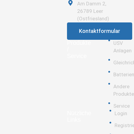
Am Damm 2,
26789 Leer
(Ostfriesland)
Kontaktformular
Produkte
USV
/
Anlagen
Service
Gleichric
Batterie
Andere
Produkte
Service
Nützliche
Login
Links
Registri