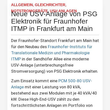
ALLGEMEIN
,
GLEICHRICHTER
,
NOTSTROMGERÄTE
,
USV-ANLAGEN
Neue USV-Anlage von PSG
Elektronik für Fraunhofer
ITMP in Frankfurt am Main
Der Fraunhofer-Standort Frankfurt am Main hat
für den Neubau des
Fraunhofer-Instituts für
Translationale Medizin und Pharmakologie
ITMP
in der Sandhöfer Allee eine moderne
USV-Anlage (unterbrechungsfreie
Stromversorgung) von PSG Elektronik erhalten.
Zum Einsatz kommt eine
PCM 500-80 USV-
Anlage
mit einer Leistung von 80 kVA,
bestehend aus zwei Modulen mit je 40 kVA/40
kW. Diese High-End-USV zählt zu den
fortschrittlichsten Anlagen im Portfolio von