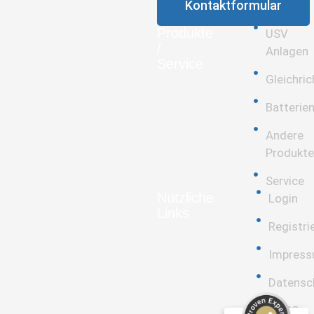
Kontaktformular
Produkte
USV
/
Anlagen
Service
Gleichric
Batterie
Andere
Produkte
Service
Nützliche
Login
Links
Registri
Impres
Datensc
Kundenbewertungen und Erfahrungen zu
PSG Elektronik GmbH
AGBS