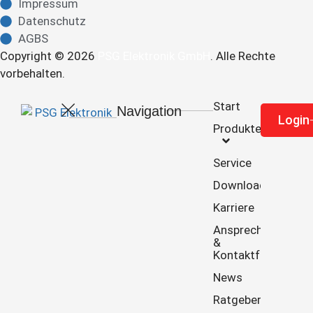
Impressum
Datenschutz
AGBS
Copyright © 2026
PSG Elektronik GmbH
. Alle Rechte
vorbehalten.
Start
Navigation
Re
Login
Produkte
Service
Downloads
Karriere
Ansprechpartner
&
Kontaktformular
News
Ratgeber