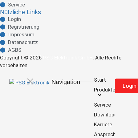
Service
Nützliche Links
Login
Registrierung
Impressum
Datenschutz
AGBS
Copyright © 2026
PSG Elektronik GmbH
. Alle Rechte
vorbehalten.
Start
Navigation
Re
Login
Produkte
Service
Downloads
Karriere
Ansprechpartner